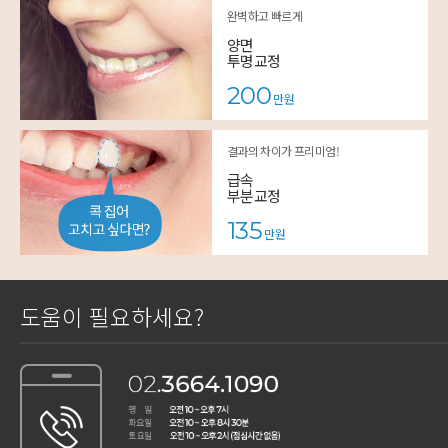
완벽하고 빠르게
양면
투명교정
200
만원
결과의 차이가 프리미엄!
급속
부분교정
135
만원
도움이 필요하세요?