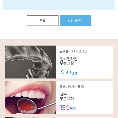
글로벌 NO.1 투명교정
인비절라인
부분교정
350
만원
몰래 예뻐지는 꿀 팁!
설측
부분교정
150
만원