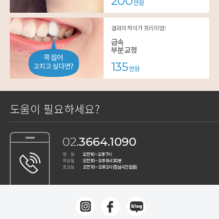
200
만원
결과의 차이가 프리미엄!
급속
부분교정
135
만원
도움이 필요하세요?