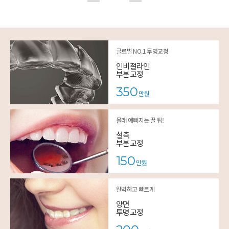
글로벌 NO.1 투명교정
인비절라인
부분교정
350
만원
몰래 예뻐지는 꿀 팁!
설측
부분교정
150
만원
완벽하고 빠르게
양면
투명교정