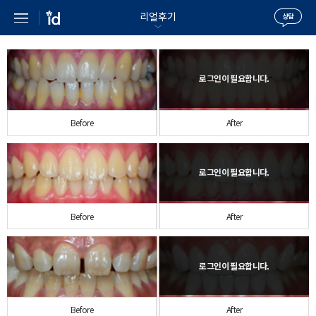
리얼후기
Before
After
Before
After
Before
After